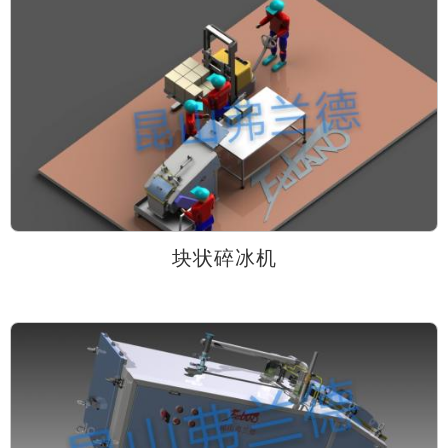
块状碎冰机